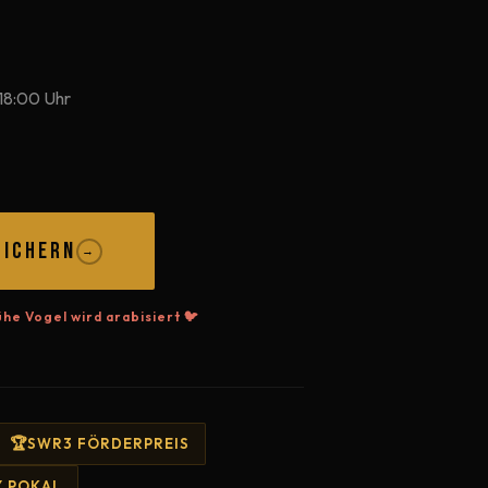
 18:00 Uhr
SICHERN
→
he Vogel wird arabisiert 🐦
SWR3 FÖRDERPREIS
 POKAL