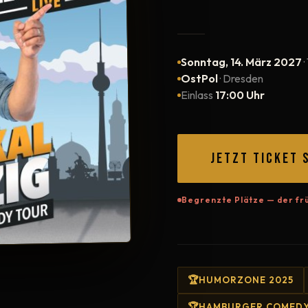
Sonntag, 14. März 2027
·
OstPol
· Dresden
Einlass
17:00 Uhr
JETZT TICKET 
Begrenzte Plätze — der frü
HUMORZONE 2025
HAMBURGER COMEDY