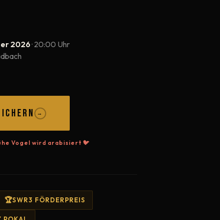
ber 2026
· 20:00 Uhr
adbach
SICHERN
→
he Vogel wird arabisiert 🐦
SWR3 FÖRDERPREIS
 POKAL