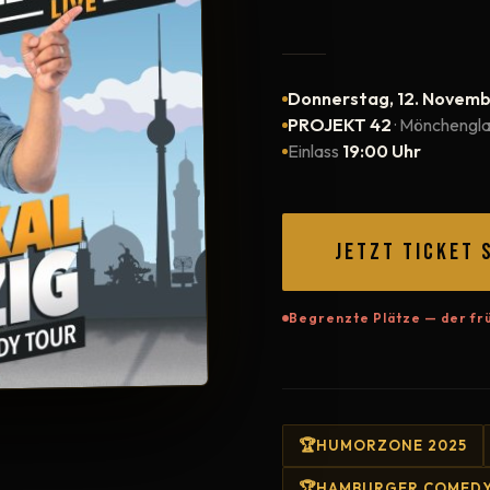
Donnerstag, 12. Novem
PROJEKT 42
· Mönchengl
Einlass
19:00 Uhr
JETZT TICKET 
Begrenzte Plätze — der frü
HUMORZONE 2025
HAMBURGER COMEDY